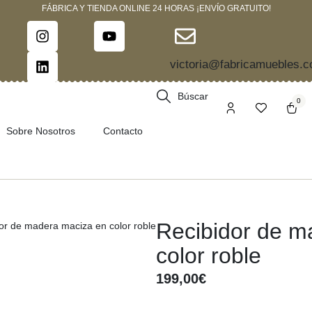
FÁBRICA Y TIENDA ONLINE 24 HORAS ¡ENVÍO GRATUITO!
victoria@fabricamuebles.
Búscar
0
Sobre Nosotros
Contacto
Recibidor de m
color roble
199,00
€