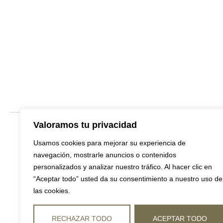
Valoramos tu privacidad
Usamos cookies para mejorar su experiencia de
Cont
navegación, mostrarle anuncios o contenidos
Sobr
personalizados y analizar nuestro tráfico. Al hacer clic en
Avis
“Aceptar todo” usted da su consentimiento a nuestro uso de
Mi c
las cookies.
victoria@fabricamuebles.com
List
RECHAZAR TODO
ACEPTAR TODO
673 81 70 48