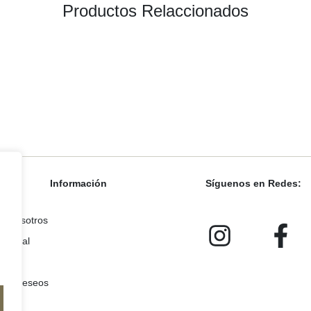
Productos Relaccionados
Información
Síguenos en Redes:
acto
e Nosotros
o Legal
uenta
a de deseos