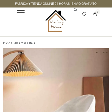
FÁBRICA Y TIENDA ONLINE 24 HORAS ¡ENVÍO GRATUITO!
0
Inicio
/
Sillas
/ Silla Beis